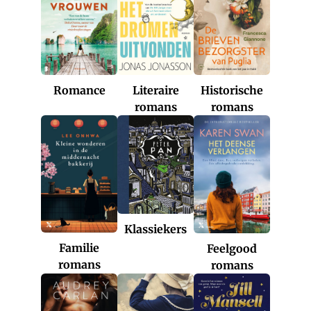
Romance
Historische
Literaire
romans
romans
Klassiekers
Familie
Feelgood
romans
romans