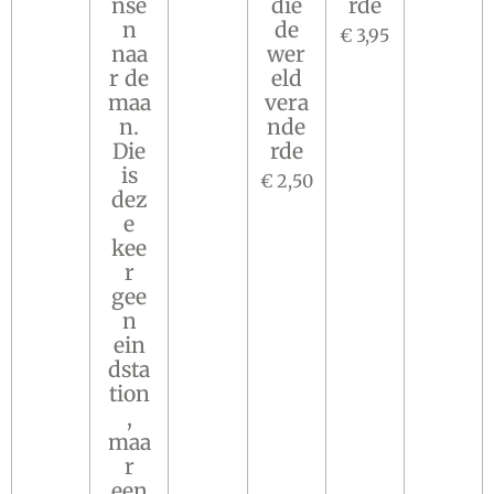
nse
die
rde
n
de
€ 3,95
naa
wer
r de
eld
maa
vera
n.
nde
Die
rde
is
€ 2,50
dez
e
kee
r
gee
n
ein
dsta
tion
,
maa
r
een