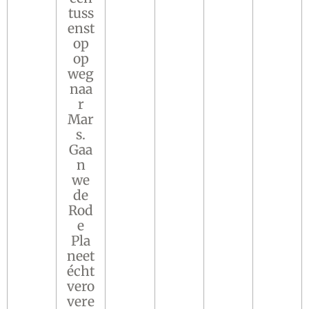
tuss
enst
op
op
weg
naa
r
Mar
s.
Gaa
n
we
de
Rod
e
Pla
neet
écht
vero
vere