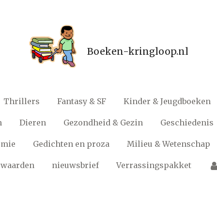
Boeken-kringloop.nl
Thrillers
Fantasy & SF
Kinder & Jeugdboeken
n
Dieren
Gezondheid & Gezin
Geschiedenis
omie
Gedichten en proza
Milieu & Wetenschap
rwaarden
nieuwsbrief
Verrassingspakket