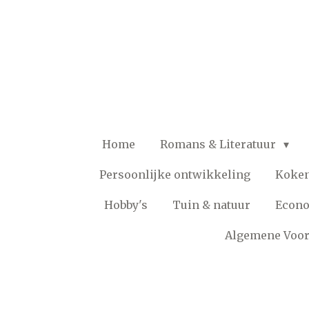
Ga
direct
naar
de
hoofdinhoud
Home
Romans & Literatuur
Persoonlijke ontwikkeling
Koke
Hobby's
Tuin & natuur
Econ
Algemene Voo