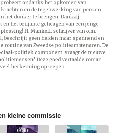
d probeert ondanks het opkomen van
 krachten en de tegenwerking van pers en
in het donker te brengen. Dankzij
k en het briljante geheugen van een jonge
plossing! H. Mankell, schrijver van o.m.
el, beschrijft geen helden maar spannend en
e routine van Zweedse politieambtenaren. De
ociaal-politiek component: vraagt de nieuwe
 politiemensen? Deze goed vertaalde roman
k veel herkenning oproepen.
een kleine commissie