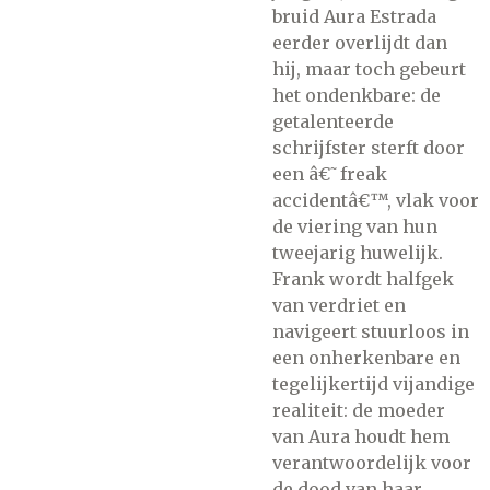
bruid Aura Estrada
eerder overlijdt dan
hij, maar toch gebeurt
het ondenkbare: de
getalenteerde
schrijfster sterft door
een â€˜freak
accidentâ€™, vlak voor
de viering van hun
tweejarig huwelijk.
Frank wordt halfgek
van verdriet en
navigeert stuurloos in
een onherkenbare en
tegelijkertijd vijandige
realiteit: de moeder
van Aura houdt hem
verantwoordelijk voor
de dood van haar