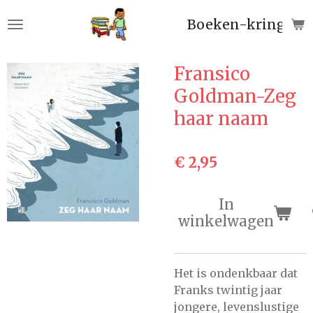
Ga
Boeken-kringloop
direct
naar
de
Fransico
hoofdinhoud
Goldman-Zeg
haar naam
€ 2,95
In
winkelwagen
Het is ondenkbaar dat
Franks twintig jaar
jongere, levenslustige