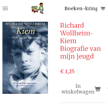
Ga
Boeken-kringloop
direct
naar
de
Richard
hoofdinhoud
Wollheim-
Kiem
Biografie van
mijn jeugd
€ 1,25
In
winkelwagen