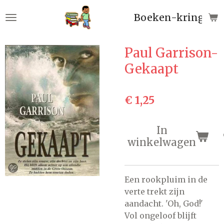
Ga
Boeken-kringloop
direct
naar
de
Paul Garrison-
hoofdinhoud
Gekaapt
€ 1,25
In
winkelwagen
Een rookpluim in de
verte trekt zijn
aandacht. 'Oh, God!'
Vol ongeloof blijft