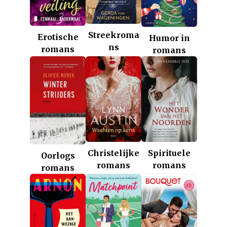
Streekroma
Erotische
Humor in
ns
romans
romans
Christelijke
Spirituele
Oorlogs
romans
romans
romans