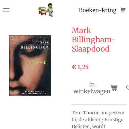
Ga
Boeken-kringloop
direct
naar
de
Mark
hoofdinhoud
Billingham-
Slaapdood
€ 1,25
In
winkelwagen
Tom Thorne, inspecteur
bij de afdeling Ernstige
Delicten, wordt