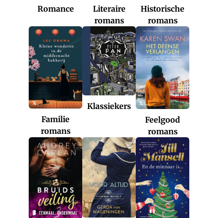
Romance
Historische
Literaire
romans
romans
Klassiekers
Familie
Feelgood
romans
romans