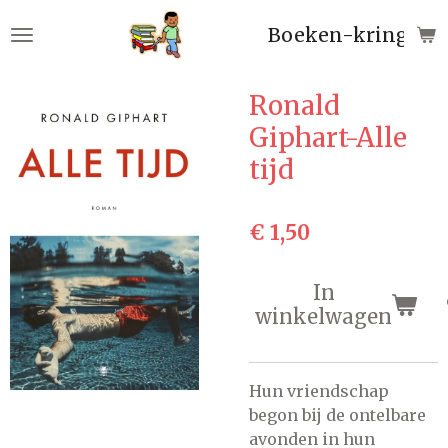
Ga
Boeken-kringloop
direct
naar
de
Ronald
hoofdinhoud
Giphart-Alle
tijd
€ 1,50
In
winkelwagen
Hun vriendschap
begon bij de ontelbare
avonden in hun