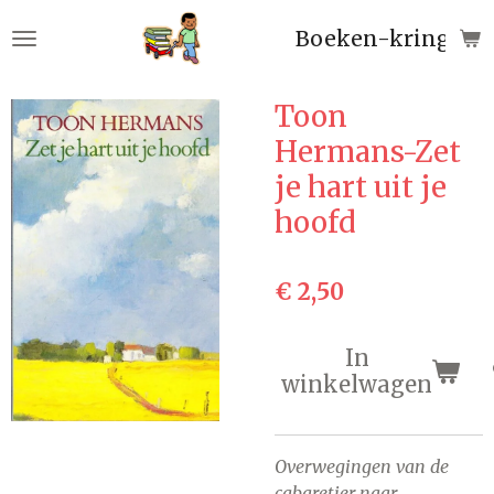
Ga
Boeken-kringloop
direct
naar
de
Toon
hoofdinhoud
Hermans-Zet
je hart uit je
hoofd
€ 2,50
In
winkelwagen
Overwegingen van de
cabaretier naar