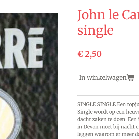
John le Ca
single
€ 2,50
In winkelwagen
SINGLE SINGLE Een topjur
Single wordt op een heuv
dacht zaken te doen. Een 
in Devon moet bij nacht e
leggen waarom er meer dan