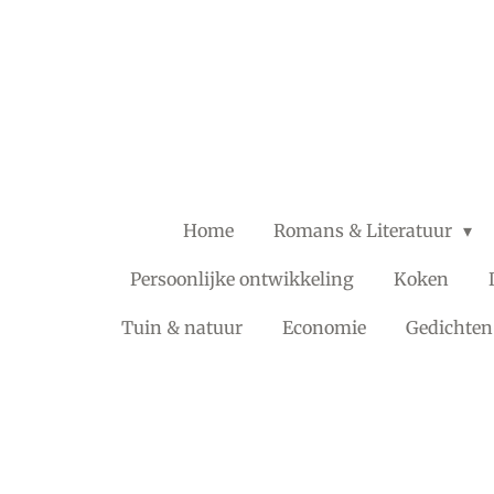
Ga
direct
naar
de
hoofdinhoud
Home
Romans & Literatuur
Persoonlijke ontwikkeling
Koken
Tuin & natuur
Economie
Gedichten