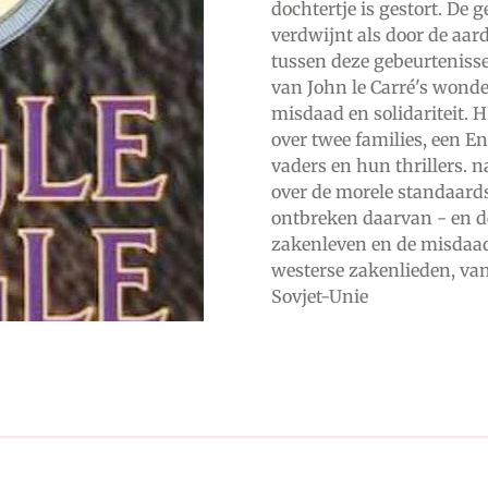
dochtertje is gestort. De
verdwijnt als door de aa
tussen deze gebeurtenisse
van John le Carré's wonde
misdaad en solidariteit
over twee families, een E
vaders en hun thrillers. 
over de morele standaards
ontbreken daarvan - en de
zakenleven en de misdaad
westerse zakenlieden, va
Sovjet-Unie