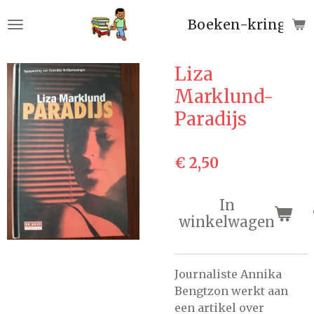
Ga
Boeken-kringloop
direct
naar
de
Liza
hoofdinhoud
Marklund-
Paradijs
€ 2,50
In
winkelwagen
Journaliste Annika
Bengtzon werkt aan
een artikel over