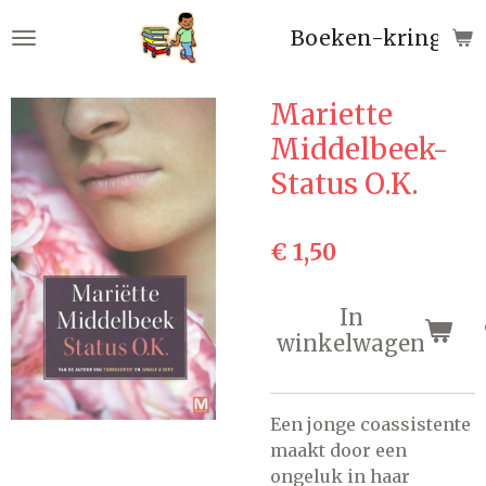
Ga
Boeken-kringloop
direct
naar
de
Mariette
hoofdinhoud
Middelbeek-
Status O.K.
€ 1,50
In
winkelwagen
Een jonge coassistente
maakt door een
ongeluk in haar