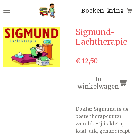
Ga
Boeken-kringloop
direct
naar
de
Sigmund-
hoofdinhoud
Lachtherapie
€ 12,50
In
winkelwagen
Dokter Sigmund is de
beste therapeut ter
wereld. Hij is klein,
kaal, dik, gehandicapt