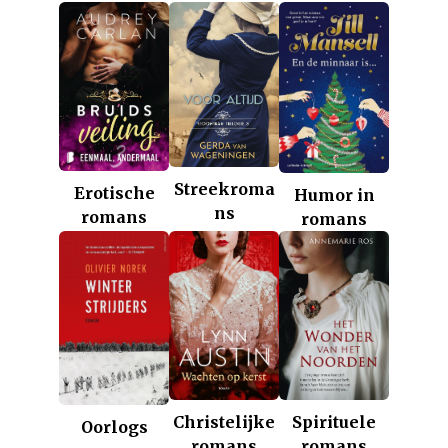
Streekroma
Erotische
Humor in
ns
romans
romans
Christelijke
Spirituele
Oorlogs
romans
romans