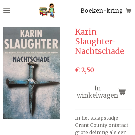
Ga
Boeken-kringloop
direct
naar
de
Karin
hoofdinhoud
Slaughter-
Nachtschade
€ 2,50
In
winkelwagen
in het slaapstadje
Grant County ontstaat
grote deining als een