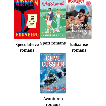
Sport romans
Italiaanse
Speculatieve
romans
romans
Avonturen
romans