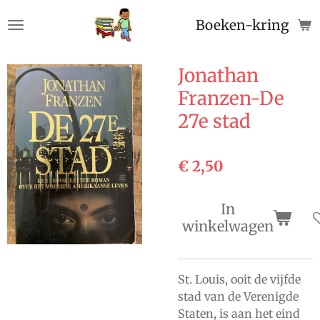
Ga
Boeken-kringloop
direct
naar
de
Jonathan
hoofdinhoud
Franzen-De
27e stad
€ 2,50
In
winkelwagen
St. Louis, ooit de vijfde
stad van de Verenigde
Staten, is aan het eind