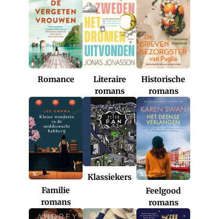
Romance
Historische
Literaire
romans
romans
Klassiekers
Familie
Feelgood
romans
romans