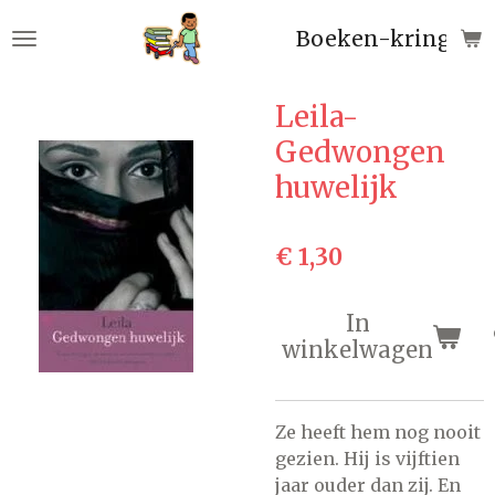
Ga
Boeken-kringloop
direct
naar
de
Leila-
hoofdinhoud
Gedwongen
huwelijk
€ 1,30
In
winkelwagen
Ze heeft hem nog nooit
gezien. Hij is vijftien
jaar ouder dan zij. En