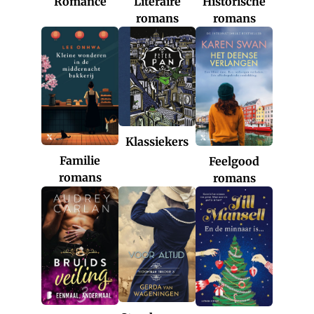
Romance
Historische
Literaire
romans
romans
Klassiekers
Familie
Feelgood
romans
romans