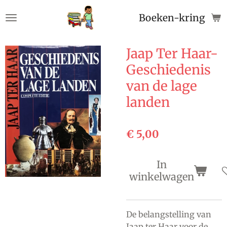
Ga
Boeken-kringloop
direct
naar
de
Jaap Ter Haar-
hoofdinhoud
Geschiedenis
van de lage
landen
€ 5,00
In
winkelwagen
De belangstelling van
Jaap ter Haar voor de