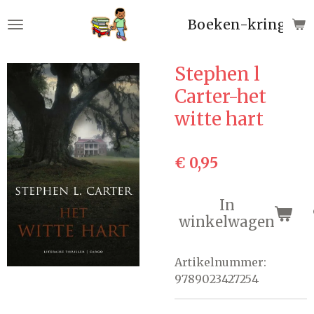
Ga
Boeken-kringloop
direct
naar
de
Stephen l
hoofdinhoud
Carter-het
witte hart
€ 0,95
In
winkelwagen
Artikelnummer:
9789023427254