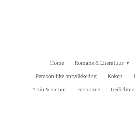
Ga
direct
naar
de
hoofdinhoud
Home
Romans & Literatuur
Persoonlijke ontwikkeling
Koken
Tuin & natuur
Economie
Gedichten