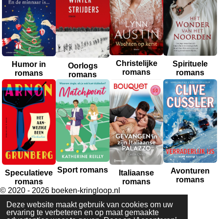
Christelijke
Spirituele
Humor in
Oorlogs
romans
romans
romans
romans
Sport romans
Avonturen
Italiaanse
Speculatieve
romans
romans
romans
© 2020 - 2026 boeken-kringloop.nl
Powered by
JouwWeb
Deze website maakt gebruik van cookies om uw
ervaring te verbeteren en op maat gemaakte