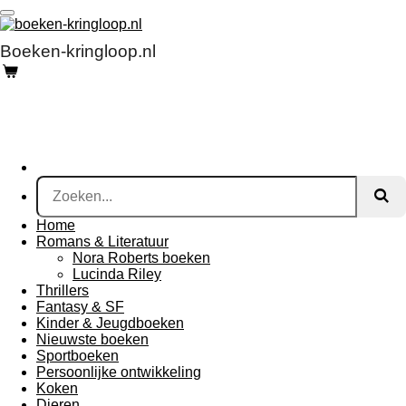
Ga
direct
naar
Boeken-kringloop.nl
de
hoofdinhoud
Home
Romans & Literatuur
Nora Roberts boeken
Lucinda Riley
Thrillers
Fantasy & SF
Kinder & Jeugdboeken
Nieuwste boeken
Sportboeken
Persoonlijke ontwikkeling
Koken
Dieren