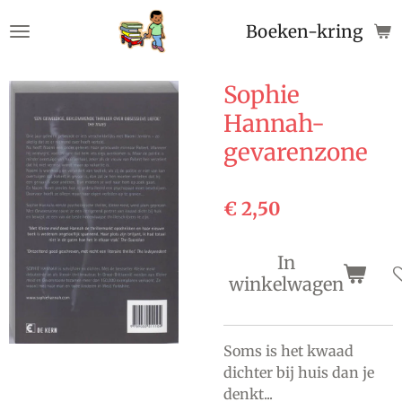
Ga
Boeken-kringloop
direct
naar
de
Sophie
hoofdinhoud
Hannah-
gevarenzone
€ 2,50
In
winkelwagen
Soms is het kwaad
dichter bij huis dan je
denkt...