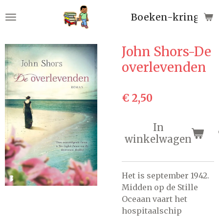
Ga
Boeken-kringloop
direct
naar
de
John Shors-De
hoofdinhoud
overlevenden
€ 2,50
In
winkelwagen
Het is september 1942.
Midden op de Stille
Oceaan vaart het
hospitaalschip