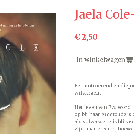
Jaela Col
€ 2,50
In winkelwagen
Een ontroerend en diepm
wilskracht
Het leven van Eva wordt 
op bij haar grootouders 
als volwassene is blijve
zijn haar vreemd, hoewe