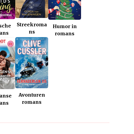
Streekroma
ische
Humor in
ns
ans
romans
Avonturen
aanse
romans
ans