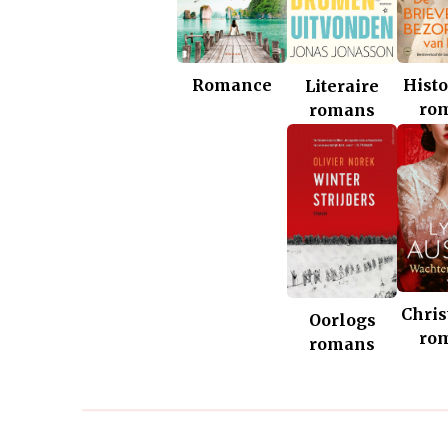
Romance
Histo
Literaire
ro
romans
Chris
Oorlogs
ro
romans