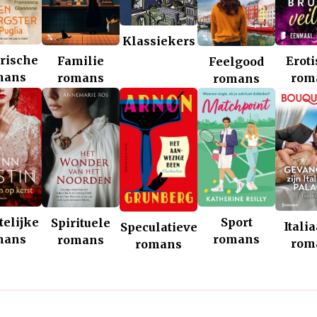
Klassiekers
rische
Familie
Erot
Feelgood
mans
romans
rom
romans
telijke
Sport
Spirituele
Itali
Speculatieve
mans
romans
romans
rom
romans