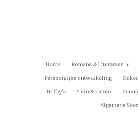
Ga
direct
naar
de
hoofdinhoud
Home
Romans & Literatuur
Persoonlijke ontwikkeling
Koke
Hobby's
Tuin & natuur
Econ
Algemene Voo