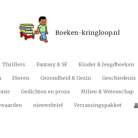
Boeken-kringloop.nl
Thrillers
Fantasy & SF
Kinder & Jeugdboeken
n
Dieren
Gezondheid & Gezin
Geschiedenis
omie
Gedichten en proza
Milieu & Wetenschap
rwaarden
nieuwsbrief
Verrassingspakket