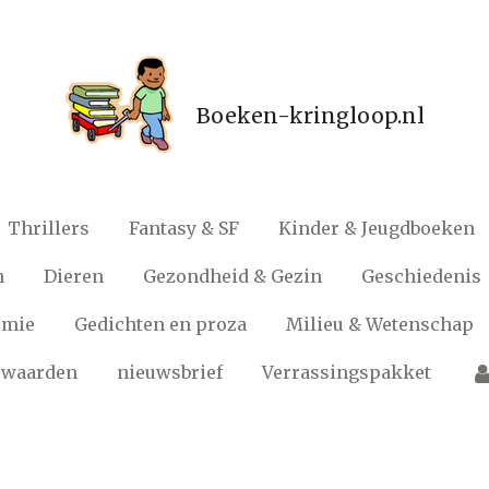
Boeken-kringloop.nl
Thrillers
Fantasy & SF
Kinder & Jeugdboeken
n
Dieren
Gezondheid & Gezin
Geschiedenis
omie
Gedichten en proza
Milieu & Wetenschap
rwaarden
nieuwsbrief
Verrassingspakket