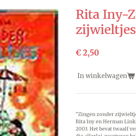
Rita Iny-
zijwieltjes
€ 2,50
In winkelwagen
"Zingen zonder zijwieltj
Rita Iny en Herman Link
2003. Het bevat twaalf v
die allerlei avonturen b