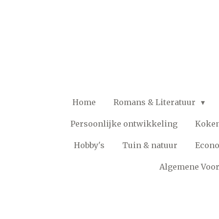
Ga
direct
naar
de
hoofdinhoud
Home
Romans & Literatuur
Persoonlijke ontwikkeling
Koke
Hobby's
Tuin & natuur
Econ
Algemene Voo