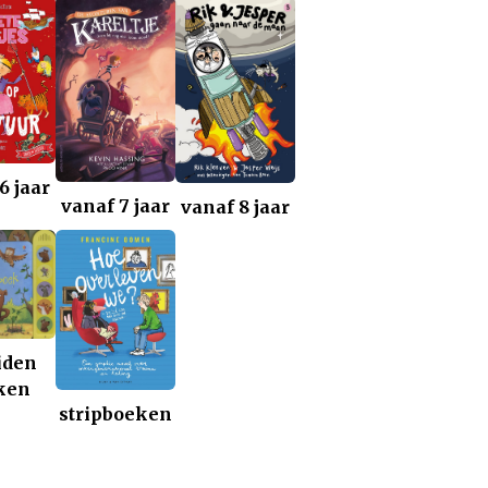
6 jaar
vanaf 7 jaar
vanaf 8 jaar
iden
ken
stripboeken