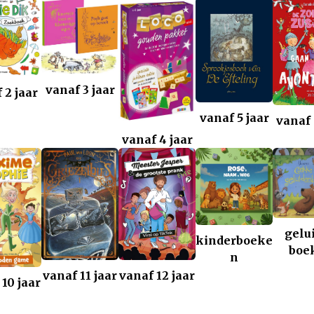
vanaf 3 jaar
 2 jaar
vanaf 5 jaar
vanaf 
vanaf 4 jaar
gelu
kinderboeke
boe
n
vanaf 11 jaar
vanaf 12 jaar
10 jaar