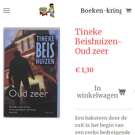
Ga
Boeken-kringloop
direct
naar
de
Tineke
hoofdinhoud
Beishuizen-
Oud zeer
€ 1,30
In
winkelwagen
Een baksteen door de
ruit is het begin van
een reeks bedreigende