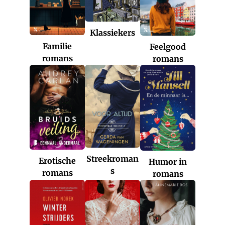
Klassiekers
Familie
Feelgood
romans
romans
Streekroman
Erotische
Humor in
s
romans
romans