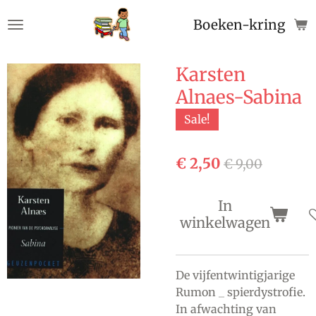
Ga
Boeken-kringloop
direct
naar
de
Karsten
hoofdinhoud
Alnaes-Sabina
Sale!
€ 2,50
€ 9,00
In
winkelwagen
De vijfentwintigjarige
Rumon _ spierdystrofie.
In afwachting van