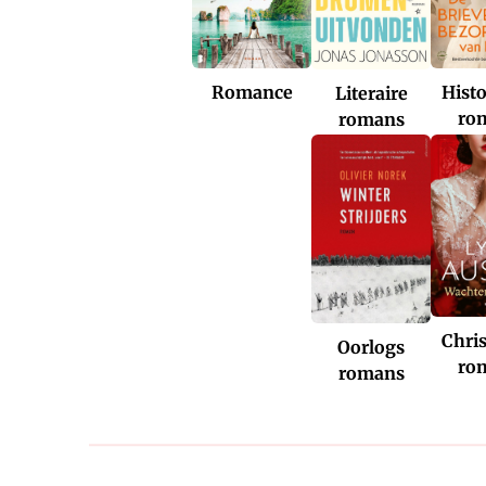
Romance
Histo
Literaire
ro
romans
Chris
Oorlogs
ro
romans