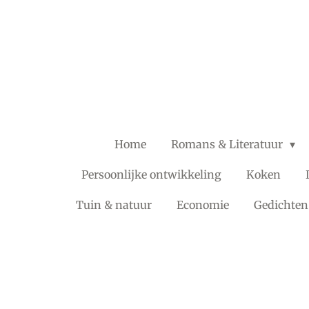
Ga
direct
naar
de
hoofdinhoud
Home
Romans & Literatuur
Persoonlijke ontwikkeling
Koken
Tuin & natuur
Economie
Gedichten