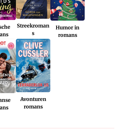
Streekroman
ische
Humor in
s
ans
romans
Avonturen
aanse
romans
ans