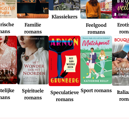
Klassiekers
rische
Familie
Erot
Feelgood
mans
romans
rom
romans
telijke
Sport romans
Spirituele
Itali
Speculatieve
mans
romans
rom
romans