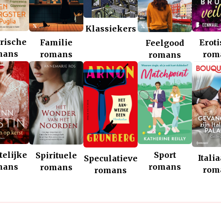
Klassiekers
rische
Familie
Erot
Feelgood
mans
romans
rom
romans
telijke
Sport
Spirituele
Itali
Speculatieve
mans
romans
romans
rom
romans