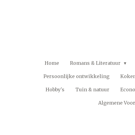
Ga
direct
naar
de
hoofdinhoud
Home
Romans & Literatuur
Persoonlijke ontwikkeling
Koke
Hobby's
Tuin & natuur
Econ
Algemene Voo