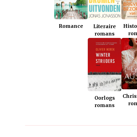
Romance
Histo
Literaire
ro
romans
Chris
Oorlogs
ro
romans