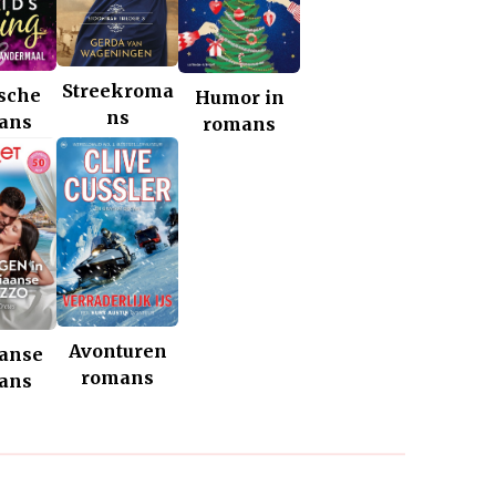
Streekroma
ische
Humor in
ns
ans
romans
Avonturen
aanse
romans
ans