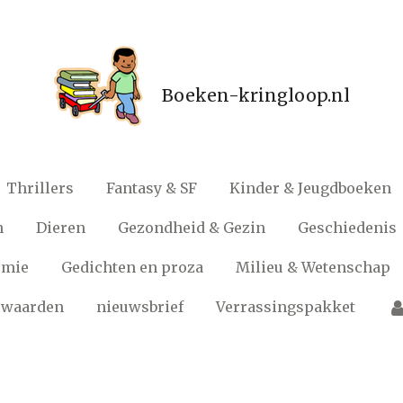
Boeken-kringloop.nl
Thrillers
Fantasy & SF
Kinder & Jeugdboeken
n
Dieren
Gezondheid & Gezin
Geschiedenis
omie
Gedichten en proza
Milieu & Wetenschap
rwaarden
nieuwsbrief
Verrassingspakket