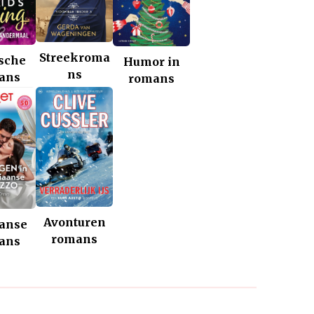
Streekroma
ische
Humor in
ns
ans
romans
Avonturen
aanse
romans
ans