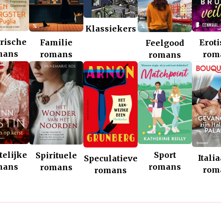
Klassiekers
rische
Familie
Erot
Feelgood
mans
romans
rom
romans
telijke
Sport
Spirituele
Itali
Speculatieve
mans
romans
romans
rom
romans