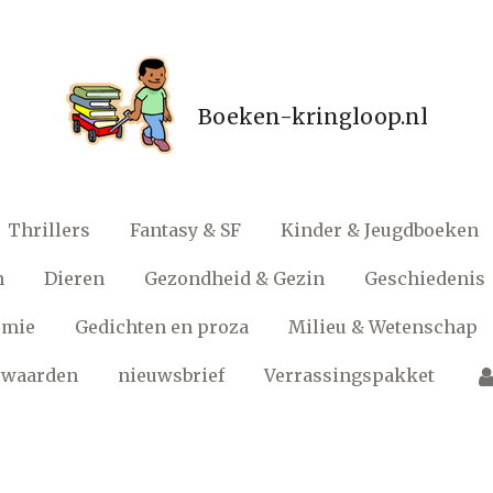
Boeken-kringloop.nl
Thrillers
Fantasy & SF
Kinder & Jeugdboeken
n
Dieren
Gezondheid & Gezin
Geschiedenis
omie
Gedichten en proza
Milieu & Wetenschap
rwaarden
nieuwsbrief
Verrassingspakket