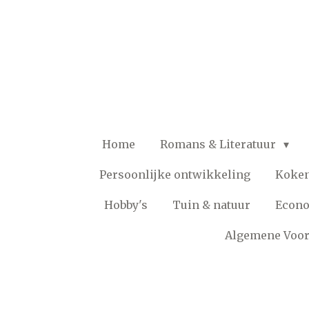
Ga
direct
naar
de
hoofdinhoud
Home
Romans & Literatuur
Persoonlijke ontwikkeling
Koke
Hobby's
Tuin & natuur
Econ
Algemene Voo