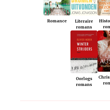
Romance
Histo
Literaire
ro
romans
Chris
Oorlogs
ro
romans