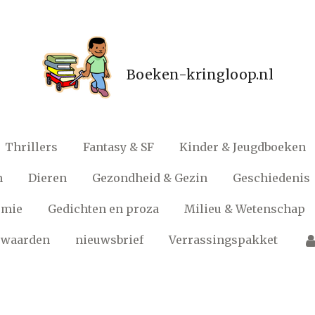
Boeken-kringloop.nl
Thrillers
Fantasy & SF
Kinder & Jeugdboeken
n
Dieren
Gezondheid & Gezin
Geschiedenis
omie
Gedichten en proza
Milieu & Wetenschap
rwaarden
nieuwsbrief
Verrassingspakket