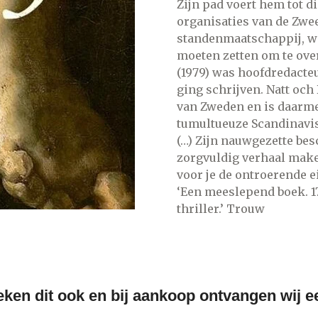
Zijn pad voert hem tot d
organisaties van de Zwee
standenmaatschappij, wa
moeten zetten om te ove
(1979) was hoofdredacteur
ging schrijven. Natt och 
van Zweden en is daarm
tumultueuze Scandinavis
(…) Zijn nauwgezette bes
zorgvuldig verhaal maken
voor je de ontroerende e
‘Een meeslepend boek. 1
thriller.’ Trouw
ken dit ook en bij aankoop ontvangen wij 