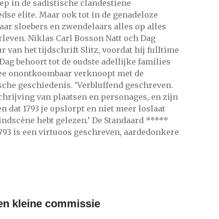
iep in de sadistische clandestiene
dse elite. Maar ook tot in de genadeloze
ar sloebers en zwendelaars alles op alles
rleven. Niklas Carl Bosson Natt och Dag
 van het tijdschrift Slitz, voordat hij fulltime
Dag behoort tot de oudste adellijke families
ee onontkoombaar verknoopt met de
che geschiedenis. ‘Verbluffend geschreven.
chrijving van plaatsen en personages, en zijn
 dat 1793 je opslorpt en niet meer loslaat
indscène hebt gelezen.’ De Standaard *****
793 is een virtuoos geschreven, aardedonkere
een kleine commissie