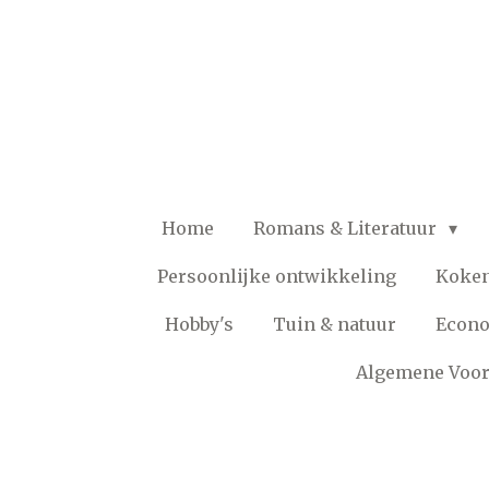
Ga
direct
naar
de
hoofdinhoud
Home
Romans & Literatuur
Persoonlijke ontwikkeling
Koke
Hobby's
Tuin & natuur
Econ
Algemene Voo