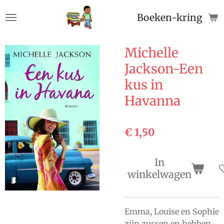
Ga
Boeken-kringloop
direct
naar
de
Michelle
hoofdinhoud
Jackson-Een
kus in
Havanna
€ 1,50
In
winkelwagen
Emma, Louise en Sophie
zijn zussen en hebben