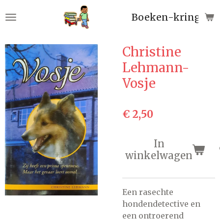
Ga
Boeken-kringloop
direct
naar
de
Christine
hoofdinhoud
Lehmann-
Vosje
€ 2,50
In
winkelwagen
Een rasechte
hondendetective en
een ontroerend