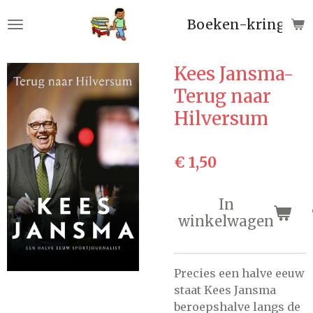
Ga
Boeken-kringloop
direct
naar
de
Kees Jansma-
hoofdinhoud
Terug naar
Hilversum
€ 1,50
In
winkelwagen
Precies een halve eeuw
staat Kees Jansma
beroepshalve langs de