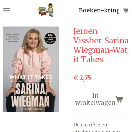
Ga
Boeken-kringloop
direct
naar
de
Jeroen
hoofdinhoud
Vissher-Sarina
Wiegman-Wat
it Takes
€ 2,75
In
winkelwagen
De carrière en
strategieën van een