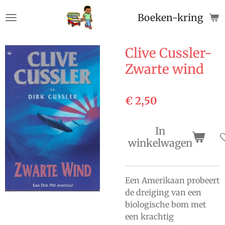
Ga
Boeken-kringloop
direct
naar
de
Clive Cussler-
hoofdinhoud
Zwarte wind
€ 2,50
In
winkelwagen
Een Amerikaan probeert
de dreiging van een
biologische bom met
een krachtig