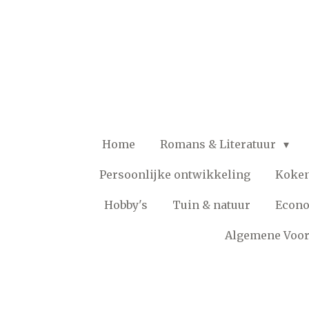
Ga
direct
naar
de
hoofdinhoud
Home
Romans & Literatuur
Persoonlijke ontwikkeling
Koke
Hobby's
Tuin & natuur
Econ
Algemene Voo