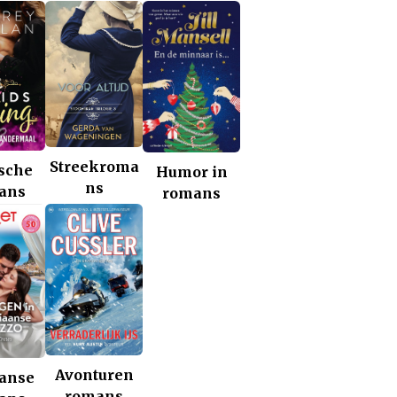
Streekroma
ische
Humor in
ns
ans
romans
Avonturen
aanse
romans