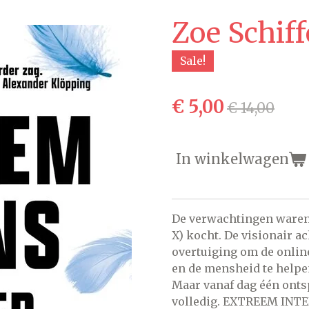
Zoe Schif
Sale!
€ 5,00
€ 14,00
In winkelwagen
De verwachtingen waren
X) kocht. De visionair a
overtuiging om de onlin
en de mensheid te helpen.
Maar vanaf dag één ont
volledig. EXTREEM INTEN