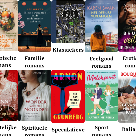
Klassiekers
rische
Familie
Erot
Feelgood
mans
romans
rom
romans
telijke
Sport
Spirituele
Itali
Speculatieve
mans
romans
romans