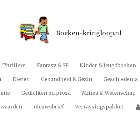
Boeken-kringloop.nl
Thrillers
Fantasy & SF
Kinder & Jeugdboeken
n
Dieren
Gezondheid & Gezin
Geschiedenis
omie
Gedichten en proza
Milieu & Wetenschap
rwaarden
nieuwsbrief
Verrassingspakket