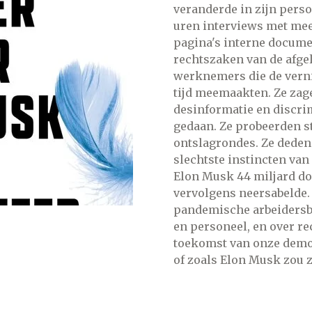
veranderde in zijn pers
uren interviews met me
pagina's interne docume
rechtszaken van de afg
werknemers die de vernie
tijd meemaakten. Ze zag
desinformatie en discri
gedaan. Ze probeerden st
ontslagrondes. Ze deden 
slechtste instincten van
Elon Musk 44 miljard dol
vervolgens neersabelde. 
pandemische arbeidersbe
en personeel, en over re
toekomst van onze democ
of zoals Elon Musk zou 