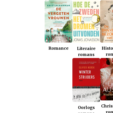
Romance
Histo
Literaire
ro
romans
Chris
Oorlogs
ro