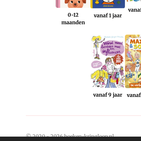
vanaf
0-12
vanaf 1 jaar
maanden
vanaf 9 jaar
vanaf
© 2020 - 2026 boeken-kringloop.nl