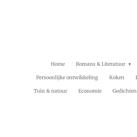
Ga
direct
naar
de
hoofdinhoud
Home
Romans & Literatuur
Persoonlijke ontwikkeling
Koken
Tuin & natuur
Economie
Gedichten