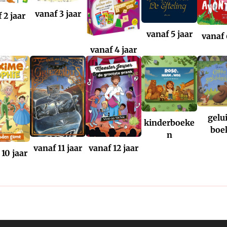
vanaf 3 jaar
 2 jaar
vanaf 5 jaar
vanaf 
vanaf 4 jaar
gelu
kinderboeke
boe
n
vanaf 11 jaar
vanaf 12 jaar
 10 jaar