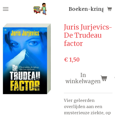
Ga
Boeken-kringloop
direct
naar
de
Juris Jurjevics-
hoofdinhoud
De Trudeau
factor
€ 1,50
In
winkelwagen
Vier geleerden
overlijden aan een
mysterieuze ziekte, op