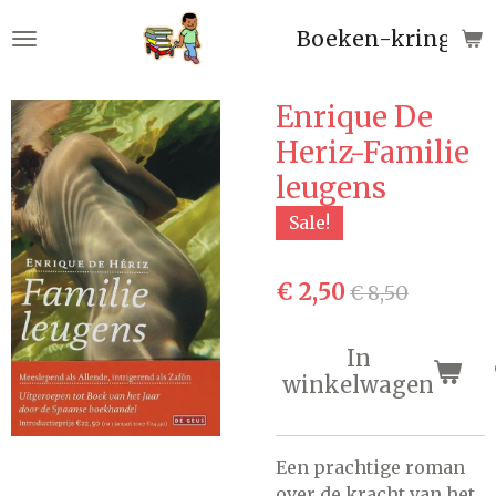
Ga
Boeken-kringloop
direct
naar
de
Enrique De
hoofdinhoud
Heriz-Familie
leugens
Sale!
€ 2,50
€ 8,50
In
winkelwagen
Een prachtige roman
over de kracht van het