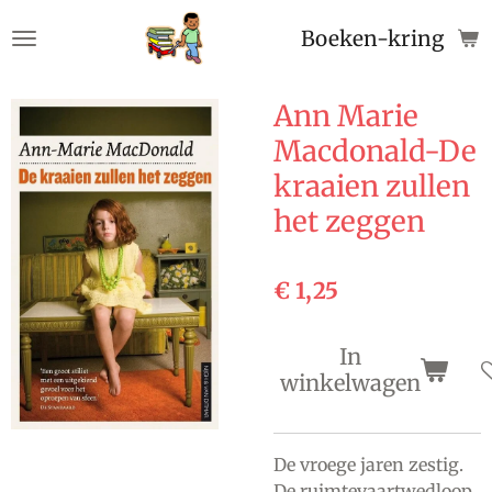
Ga
Boeken-kringloop
direct
naar
de
Ann Marie
hoofdinhoud
Macdonald-De
kraaien zullen
het zeggen
€ 1,25
In
winkelwagen
De vroege jaren zestig.
De ruimtevaartwedloop