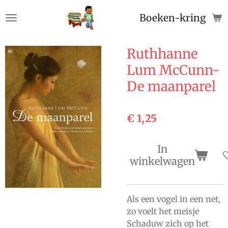
Ga
Boeken-kringloop
direct
naar
de
Ruthhanne
hoofdinhoud
Lum McCunn-
De maanparel
€ 1,25
In
winkelwagen
Als een vogel in een net,
zo voelt het meisje
Schaduw zich op het