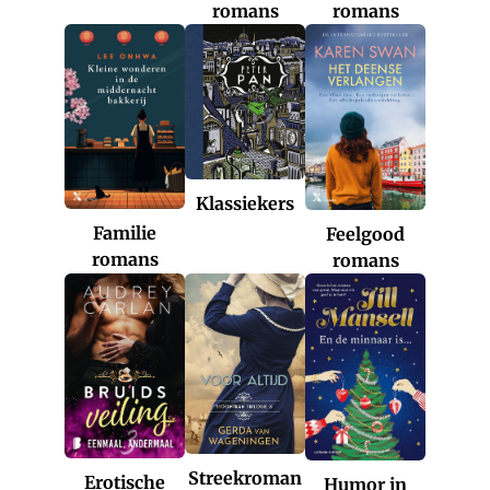
romans
romans
Klassiekers
Familie
Feelgood
romans
romans
Streekroman
Erotische
Humor in