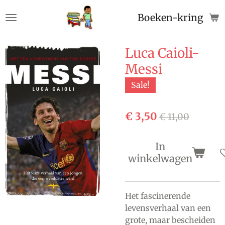
Ga
Boeken-kringloop
direct
naar
de
Luca Caioli-
hoofdinhoud
Messi
Sale!
€ 3,50
€ 11,00
In
winkelwagen
Het fascinerende
levensverhaal van een
grote, maar bescheiden