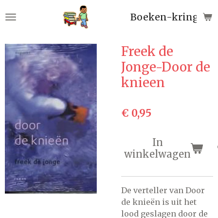
Ga
Boeken-kringloop
direct
naar
de
Freek de
hoofdinhoud
Jonge-Door de
knieen
€ 0,95
In
winkelwagen
De verteller van Door
de knieën is uit het
lood geslagen door de