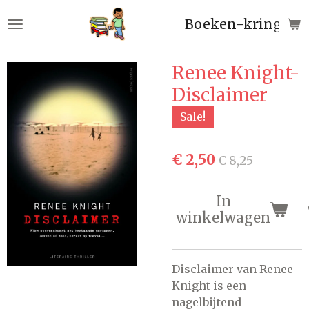
Ga
Boeken-kringloop
direct
naar
de
Renee Knight-
hoofdinhoud
Disclaimer
Sale!
€ 2,50
€ 8,25
In
winkelwagen
Disclaimer van Renee
Knight is een
nagelbijtend