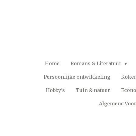
Ga
direct
naar
de
hoofdinhoud
Home
Romans & Literatuur
Persoonlijke ontwikkeling
Koke
Hobby's
Tuin & natuur
Econ
Algemene Voo