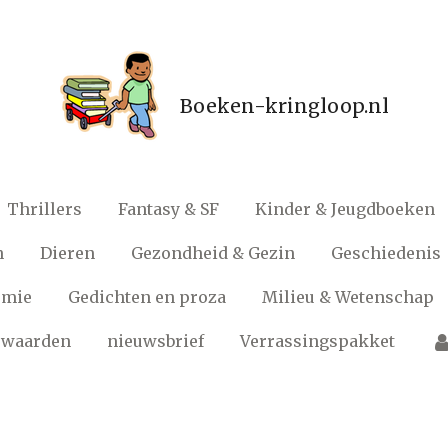
Boeken-kringloop.nl
Thrillers
Fantasy & SF
Kinder & Jeugdboeken
n
Dieren
Gezondheid & Gezin
Geschiedenis
omie
Gedichten en proza
Milieu & Wetenschap
rwaarden
nieuwsbrief
Verrassingspakket